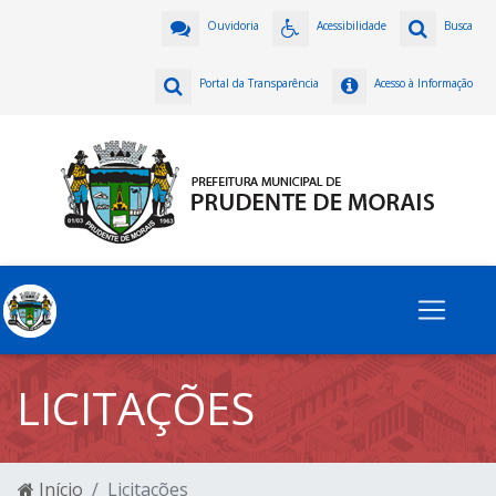
Ouvidoria
Acessibilidade
Busca
Portal da Transparência
Acesso à Informação
LICITAÇÕES
Início
Licitações