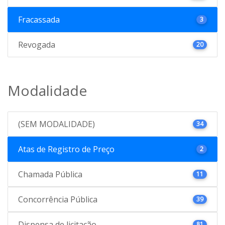
Fracassada
3
Revogada
20
Modalidade
(SEM MODALIDADE)
34
Atas de Registro de Preço
2
Chamada Pública
11
Concorrência Pública
39
Dispensa de licitação
81