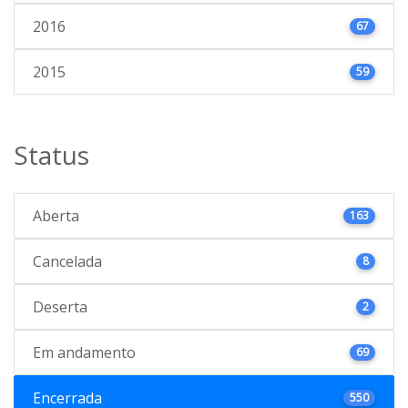
2016
67
2015
59
Status
Aberta
163
Cancelada
8
Deserta
2
Em andamento
69
Encerrada
550