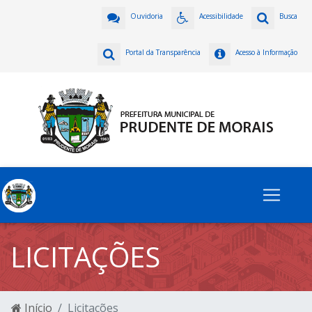
Ouvidoria
Acessibilidade
Busca
Portal da Transparência
Acesso à Informação
LICITAÇÕES
Início
Licitações