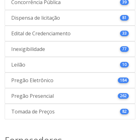
Concorrência Pública
39
Dispensa de licitação
81
Edital de Credenciamento
33
Inexigibilidade
77
Leilão
10
Pregão Eletrônico
184
Pregão Presencial
262
Tomada de Preços
82
Fornecedores