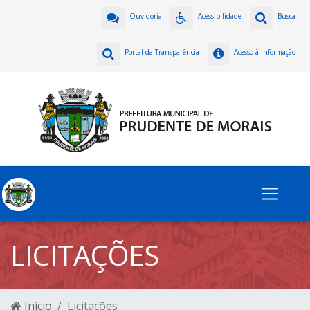
Ouvidoria
Acessibilidade
Busca
Portal da Transparência
Acesso à Informação
LICITAÇÕES
Início
Licitações