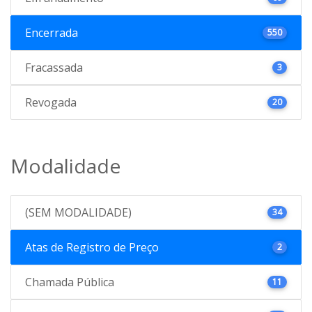
Encerrada
550
Fracassada
3
Revogada
20
Modalidade
(SEM MODALIDADE)
34
Atas de Registro de Preço
2
Chamada Pública
11