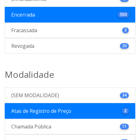
Encerrada
550
Fracassada
3
Revogada
20
Modalidade
(SEM MODALIDADE)
34
Atas de Registro de Preço
2
Chamada Pública
11