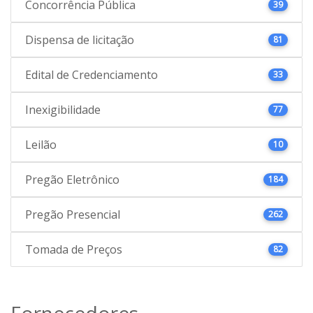
Concorrência Pública
39
Dispensa de licitação
81
Edital de Credenciamento
33
Inexigibilidade
77
Leilão
10
Pregão Eletrônico
184
Pregão Presencial
262
Tomada de Preços
82
Fornecedores