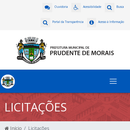
Ouvidoria
Acessibilidade
Busca
Portal da Transparência
Acesso à Informação
LICITAÇÕES
Início
Licitações