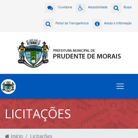
Ouvidoria
Acessibilidade
Busca
Portal da Transparência
Acesso à Informação
LICITAÇÕES
Início
Licitações