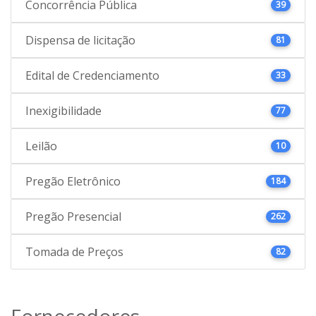
Concorrência Pública
39
Dispensa de licitação
81
Edital de Credenciamento
33
Inexigibilidade
77
Leilão
10
Pregão Eletrônico
184
Pregão Presencial
262
Tomada de Preços
82
Fornecedores