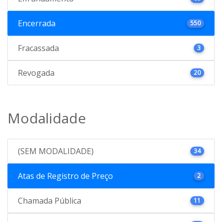
Encerrada
550
Fracassada
3
Revogada
20
Modalidade
(SEM MODALIDADE)
34
Atas de Registro de Preço
2
Chamada Pública
11