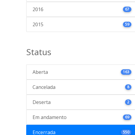
2016
67
2015
59
Status
Aberta
163
Cancelada
8
Deserta
2
Em andamento
69
Encerrada
550