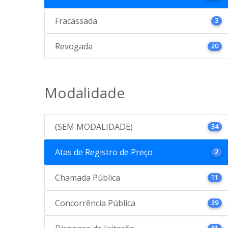
Fracassada
3
Revogada
20
Modalidade
(SEM MODALIDADE)
34
Atas de Registro de Preço
2
Chamada Pública
11
Concorrência Pública
39