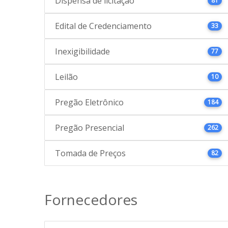
Dispensa de licitação
81
Edital de Credenciamento
33
Inexigibilidade
77
Leilão
10
Pregão Eletrônico
184
Pregão Presencial
262
Tomada de Preços
82
Fornecedores