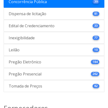
Concorrência Pública
39
Dispensa de licitação
81
Edital de Credenciamento
33
Inexigibilidade
77
Leilão
10
Pregão Eletrônico
184
Pregão Presencial
262
Tomada de Preços
82
Fornecedores