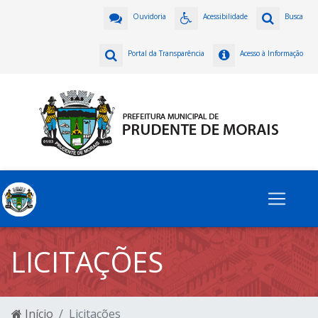
Ouvidoria
Acessibilidade
Busca
Portal da Transparência
Acesso à Informação
LICITAÇÕES
Início
Licitações