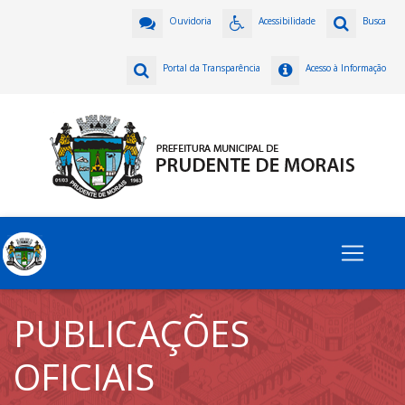
Ouvidoria
Acessibilidade
Busca
Portal da Transparência
Acesso à Informação
PUBLICAÇÕES
OFICIAIS