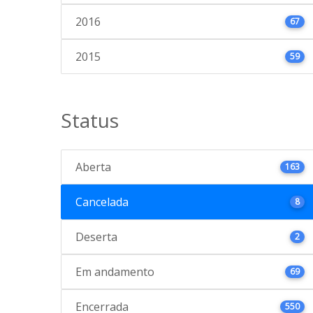
2016
67
2015
59
Status
Aberta
163
Cancelada
8
Deserta
2
Em andamento
69
Encerrada
550