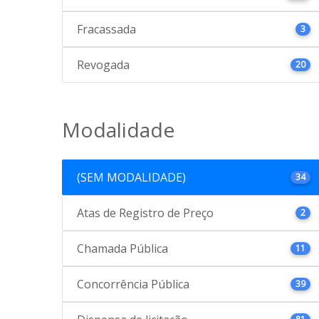
Fracassada
3
Revogada
20
Modalidade
(SEM MODALIDADE)
34
Atas de Registro de Preço
2
Chamada Pública
11
Concorrência Pública
39