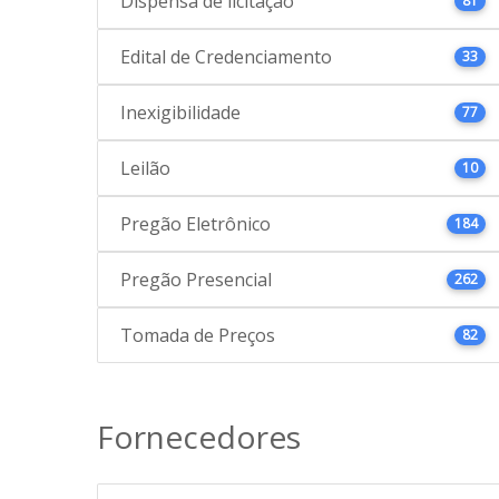
Dispensa de licitação
81
Edital de Credenciamento
33
Inexigibilidade
77
Leilão
10
Pregão Eletrônico
184
Pregão Presencial
262
Tomada de Preços
82
Fornecedores