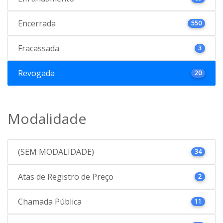
Encerrada
550
Fracassada
3
Revogada
20
Modalidade
(SEM MODALIDADE)
34
Atas de Registro de Preço
2
Chamada Pública
11