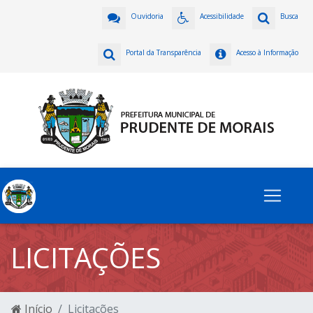
Ouvidoria
Acessibilidade
Busca
Portal da Transparência
Acesso à Informação
LICITAÇÕES
Início
Licitações