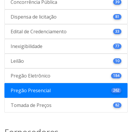
Concorrência Pública
39
Dispensa de licitação
81
Edital de Credenciamento
33
Inexigibilidade
77
Leilão
10
Pregão Eletrônico
184
Pregão Presencial
262
Tomada de Preços
82
Fornecedores