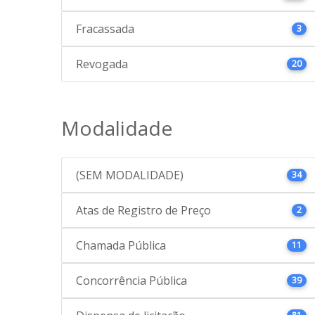
Fracassada
3
Revogada
20
Modalidade
(SEM MODALIDADE)
34
Atas de Registro de Preço
2
Chamada Pública
11
Concorrência Pública
39