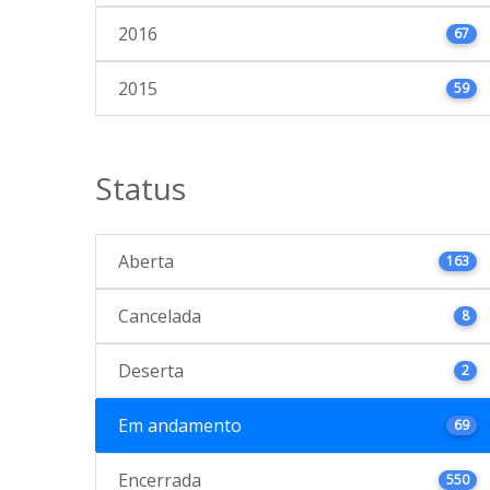
2016
67
2015
59
Status
Aberta
163
Cancelada
8
Deserta
2
Em andamento
69
Encerrada
550