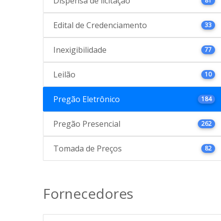
Dispensa de licitação
81
Edital de Credenciamento
33
Inexigibilidade
77
Leilão
10
Pregão Eletrônico
184
Pregão Presencial
262
Tomada de Preços
82
Fornecedores