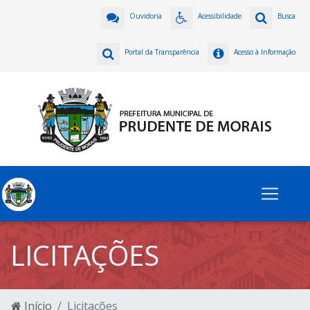
Ouvidoria
Acessibilidade
Busca
Portal da Transparência
Acesso à Informação
LICITAÇÕES
Início
Licitações