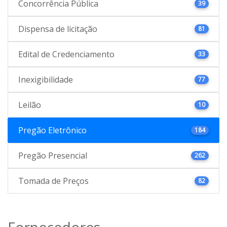
Concorrência Pública
39
Dispensa de licitação
81
Edital de Credenciamento
33
Inexigibilidade
77
Leilão
10
Pregão Eletrônico
184
Pregão Presencial
262
Tomada de Preços
82
Fornecedores