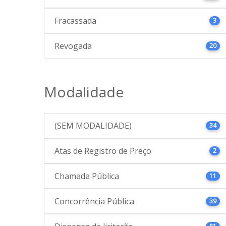
Fracassada
3
Revogada
20
Modalidade
(SEM MODALIDADE)
34
Atas de Registro de Preço
2
Chamada Pública
11
Concorrência Pública
39