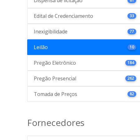
Dispensa de licitação
81
Edital de Credenciamento
33
Inexigibilidade
77
Leilão
10
Pregão Eletrônico
184
Pregão Presencial
262
Tomada de Preços
82
Fornecedores