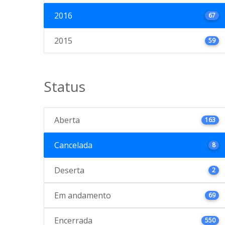
2016
67
2015
59
Status
Aberta
163
Cancelada
8
Deserta
2
Em andamento
69
Encerrada
550