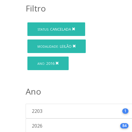
Filtro
CANCELADA
STATUS:
LEILÃO
MODALIDADE:
2016
ANO:
Ano
2203
1
2026
84