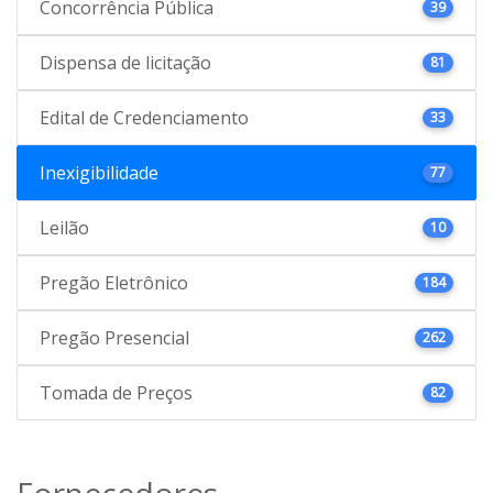
Concorrência Pública
39
Dispensa de licitação
81
Edital de Credenciamento
33
Inexigibilidade
77
Leilão
10
Pregão Eletrônico
184
Pregão Presencial
262
Tomada de Preços
82
Fornecedores