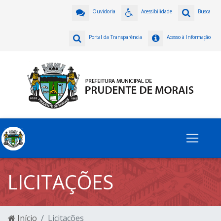
Ouvidoria
Acessibilidade
Busca
Portal da Transparência
Acesso à Informação
LICITAÇÕES
Início
Licitações