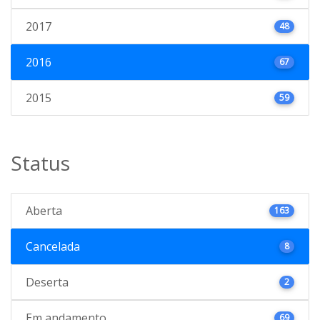
2017
48
2016
67
2015
59
Status
Aberta
163
Cancelada
8
Deserta
2
Em andamento
69