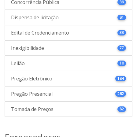
Concorrência Pública
39
Dispensa de licitação
81
Edital de Credenciamento
33
Inexigibilidade
77
Leilão
10
Pregão Eletrônico
184
Pregão Presencial
262
Tomada de Preços
82
Fornecedores