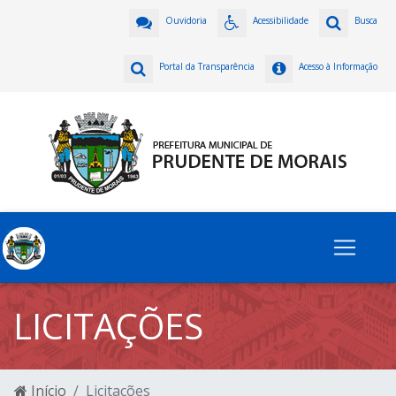
Ouvidoria
Acessibilidade
Busca
Portal da Transparência
Acesso à Informação
LICITAÇÕES
Início
Licitações