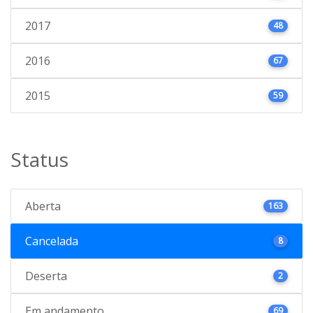
2017
48
2016
67
2015
59
Status
Aberta
163
Cancelada
8
Deserta
2
Em andamento
69