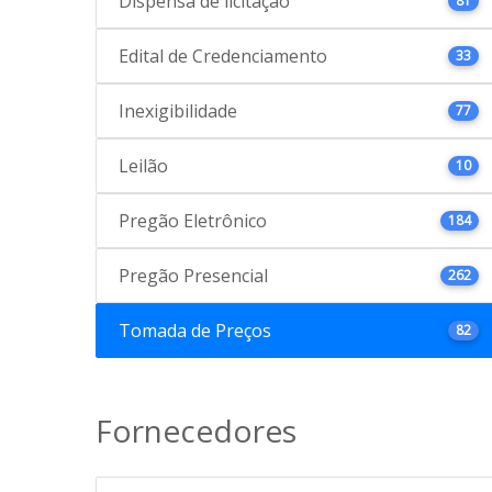
Dispensa de licitação
81
Edital de Credenciamento
33
Inexigibilidade
77
Leilão
10
Pregão Eletrônico
184
Pregão Presencial
262
Tomada de Preços
82
Fornecedores