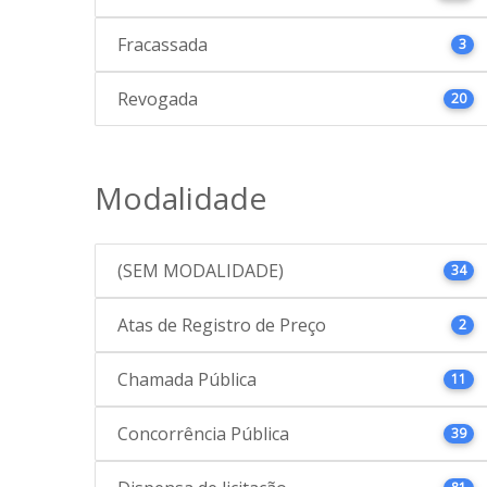
Fracassada
3
Revogada
20
Modalidade
(SEM MODALIDADE)
34
Atas de Registro de Preço
2
Chamada Pública
11
Concorrência Pública
39