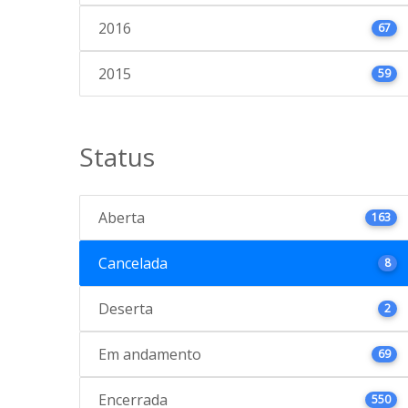
2016
67
2015
59
Status
Aberta
163
Cancelada
8
Deserta
2
Em andamento
69
Encerrada
550