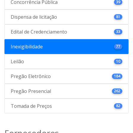
Concorrência Pública
39
Dispensa de licitação
81
Edital de Credenciamento
33
Inexigibilidade
77
Leilão
10
Pregão Eletrônico
184
Pregão Presencial
262
Tomada de Preços
82
Fornecedores