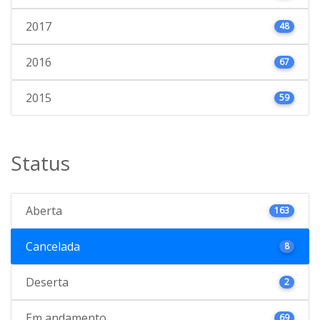
2017
48
2016
67
2015
59
Status
Aberta
163
Cancelada
8
Deserta
2
Em andamento
69