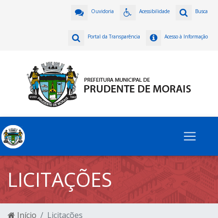
Ouvidoria
Acessibilidade
Busca
Portal da Transparência
Acesso à Informação
LICITAÇÕES
Início
Licitações