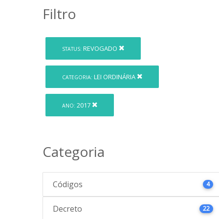
Filtro
REVOGADO
STATUS:
LEI ORDINÁRIA
CATEGORIA:
2017
ANO:
Categoria
Códigos
4
Decreto
22