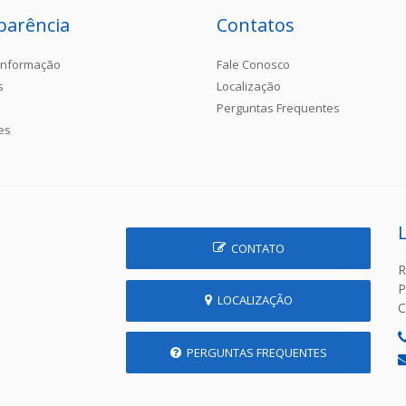
parência
Contatos
Informação
Fale Conosco
s
Localização
Perguntas Frequentes
es
CONTATO
R
P
LOCALIZAÇÃO
C
PERGUNTAS FREQUENTES