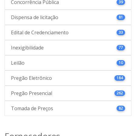
Concorrência Pública
39
Dispensa de licitação
81
Edital de Credenciamento
33
Inexigibilidade
77
Leilão
10
Pregão Eletrônico
184
Pregão Presencial
262
Tomada de Preços
82
Fornecedores