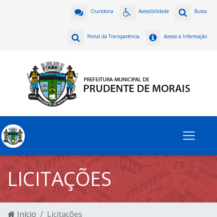
Ouvidoria
Acessibilidade
Busca
Portal da Transparência
Acesso à Informação
LICITAÇÕES
Início
Licitações