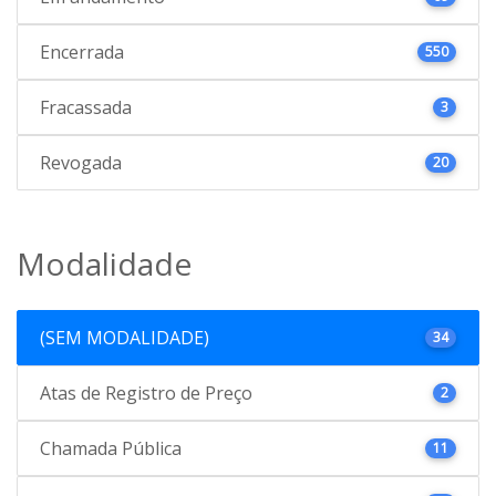
Encerrada
550
Fracassada
3
Revogada
20
Modalidade
(SEM MODALIDADE)
34
Atas de Registro de Preço
2
Chamada Pública
11