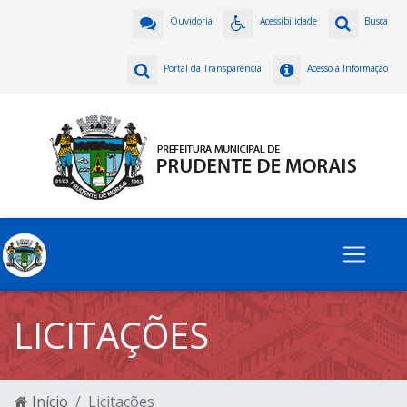
Ouvidoria
Acessibilidade
Busca
Portal da Transparência
Acesso à Informação
LICITAÇÕES
Início
Licitações