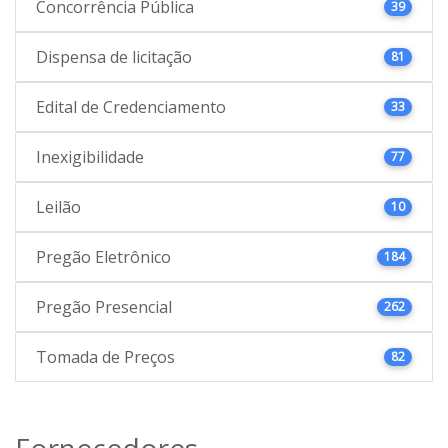
Concorrência Pública
39
Dispensa de licitação
81
Edital de Credenciamento
33
Inexigibilidade
77
Leilão
10
Pregão Eletrônico
184
Pregão Presencial
262
Tomada de Preços
82
Fornecedores