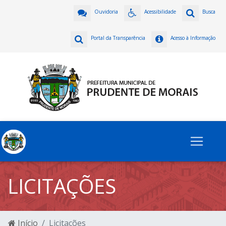
Ouvidoria
Acessibilidade
Busca
Portal da Transparência
Acesso à Informação
LICITAÇÕES
Início
Licitações