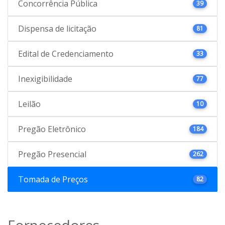
Concorrência Pública
39
Dispensa de licitação
81
Edital de Credenciamento
33
Inexigibilidade
77
Leilão
10
Pregão Eletrônico
184
Pregão Presencial
262
Tomada de Preços
82
Fornecedores