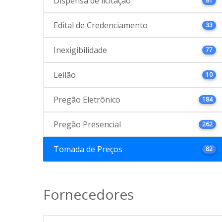
Dispensa de licitação
81
Edital de Credenciamento
33
Inexigibilidade
77
Leilão
10
Pregão Eletrônico
184
Pregão Presencial
262
Tomada de Preços
82
Fornecedores