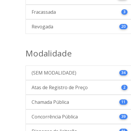
Fracassada
3
Revogada
20
Modalidade
(SEM MODALIDADE)
34
Atas de Registro de Preço
2
Chamada Pública
11
Concorrência Pública
39