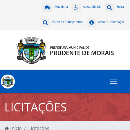
Ouvidoria
Acessibilidade
Busca
Portal da Transparência
Acesso à Informação
LICITAÇÕES
Início
Licitações