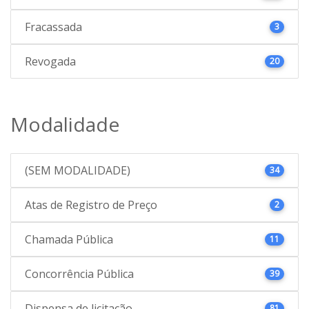
Fracassada
3
Revogada
20
Modalidade
(SEM MODALIDADE)
34
Atas de Registro de Preço
2
Chamada Pública
11
Concorrência Pública
39
Dispensa de licitação
81