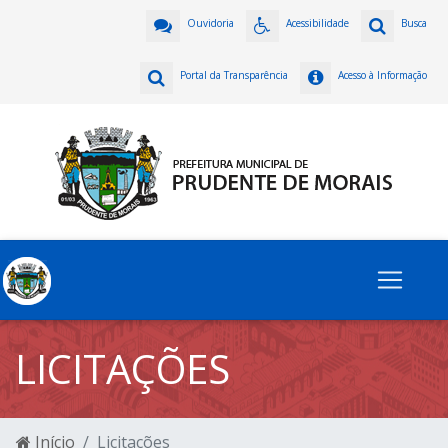
Ouvidoria
Acessibilidade
Busca
Portal da Transparência
Acesso à Informação
LICITAÇÕES
Início
Licitações