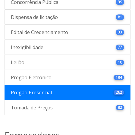
Concorrência Pública
39
Dispensa de licitação
81
Edital de Credenciamento
33
Inexigibilidade
77
Leilão
10
Pregão Eletrônico
184
Pregão Presencial
262
Tomada de Preços
82
Fornecedores