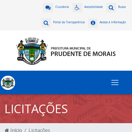
Ouvidoria
Acessibilidade
Busca
Portal da Transparência
Acesso à Informação
LICITAÇÕES
Início
Licitações