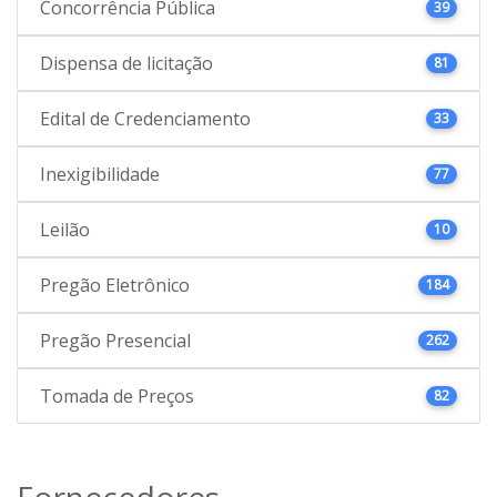
Concorrência Pública
39
Dispensa de licitação
81
Edital de Credenciamento
33
Inexigibilidade
77
Leilão
10
Pregão Eletrônico
184
Pregão Presencial
262
Tomada de Preços
82
Fornecedores