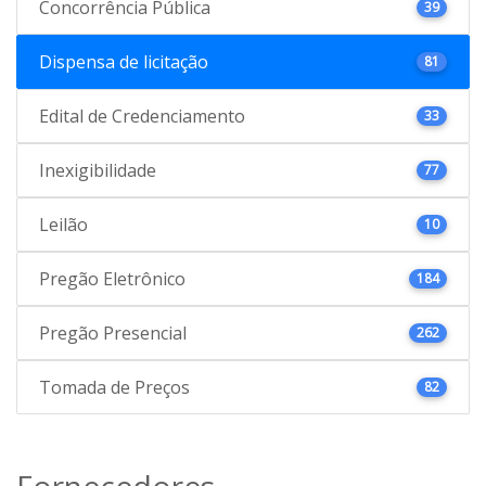
Concorrência Pública
39
Dispensa de licitação
81
Edital de Credenciamento
33
Inexigibilidade
77
Leilão
10
Pregão Eletrônico
184
Pregão Presencial
262
Tomada de Preços
82
Fornecedores