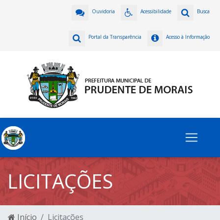
Ouvidoria
Acessibilidade
Busca
Portal da Transparência
Acesso à Informação
LICITAÇÕES
Início
Licitações