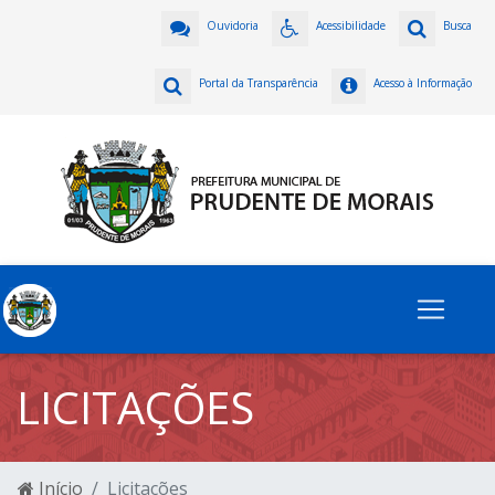
Ouvidoria
Acessibilidade
Busca
Portal da Transparência
Acesso à Informação
LICITAÇÕES
Início
Licitações