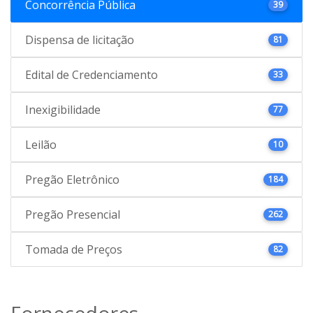
Concorrência Pública
39
Dispensa de licitação
81
Edital de Credenciamento
33
Inexigibilidade
77
Leilão
10
Pregão Eletrônico
184
Pregão Presencial
262
Tomada de Preços
82
Fornecedores