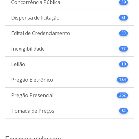
Concorrência Pública
39
Dispensa de licitação
81
Edital de Credenciamento
33
Inexigibilidade
77
Leilão
10
Pregão Eletrônico
184
Pregão Presencial
262
Tomada de Preços
82
Fornecedores