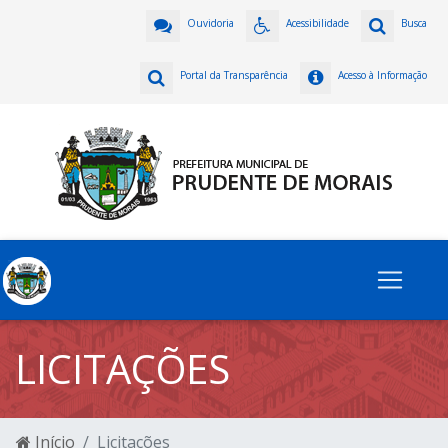
Ouvidoria
Acessibilidade
Busca
Portal da Transparência
Acesso à Informação
LICITAÇÕES
Início
Licitações