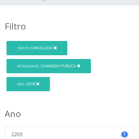
Filtro
CANCELADA
STATUS:
CHAMADA PÚBLICA
MODALIDADE:
2018
ANO:
Ano
2203
1