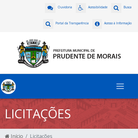
Ouvidoria
Acessibilidade
Busca
Portal da Transparência
Acesso à Informação
LICITAÇÕES
Início
Licitações