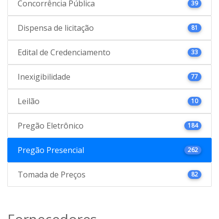
Concorrência Pública
39
Dispensa de licitação
81
Edital de Credenciamento
33
Inexigibilidade
77
Leilão
10
Pregão Eletrônico
184
Pregão Presencial
262
Tomada de Preços
82
Fornecedores