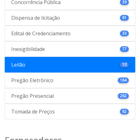
Concorrência Pública
39
Dispensa de licitação
81
Edital de Credenciamento
33
Inexigibilidade
77
Leilão
10
Pregão Eletrônico
184
Pregão Presencial
262
Tomada de Preços
82
Fornecedores