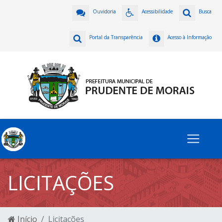
Ouvidoria
Acessibilidade
Busca
Portal da Transparência
Acesso à Informação
LICITAÇÕES
Início
Licitações