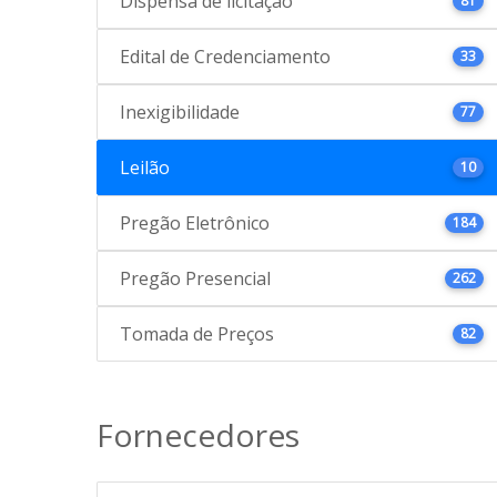
Dispensa de licitação
81
Edital de Credenciamento
33
Inexigibilidade
77
Leilão
10
Pregão Eletrônico
184
Pregão Presencial
262
Tomada de Preços
82
Fornecedores