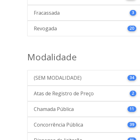
Fracassada
3
Revogada
20
Modalidade
(SEM MODALIDADE)
34
Atas de Registro de Preço
2
Chamada Pública
11
Concorrência Pública
39