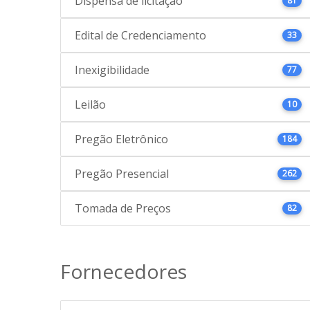
Dispensa de licitação
81
Edital de Credenciamento
33
Inexigibilidade
77
Leilão
10
Pregão Eletrônico
184
Pregão Presencial
262
Tomada de Preços
82
Fornecedores