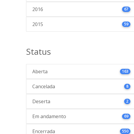
2016
67
2015
59
Status
Aberta
163
Cancelada
8
Deserta
2
Em andamento
69
Encerrada
550