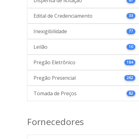
Dispensa de licitação
81
Edital de Credenciamento
33
Inexigibilidade
77
Leilão
10
Pregão Eletrônico
184
Pregão Presencial
262
Tomada de Preços
82
Fornecedores