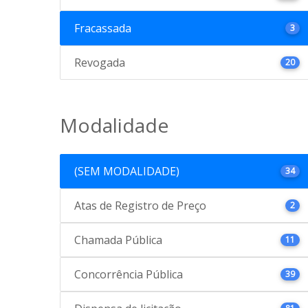
Fracassada
3
Revogada
20
Modalidade
(SEM MODALIDADE)
34
Atas de Registro de Preço
2
Chamada Pública
11
Concorrência Pública
39