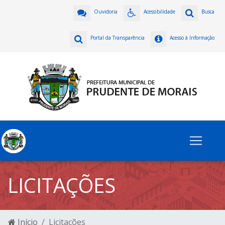
Ouvidoria
Acessibilidade
Busca
Portal da Transparência
Acesso à Informação
LICITAÇÕES
Início
Licitações