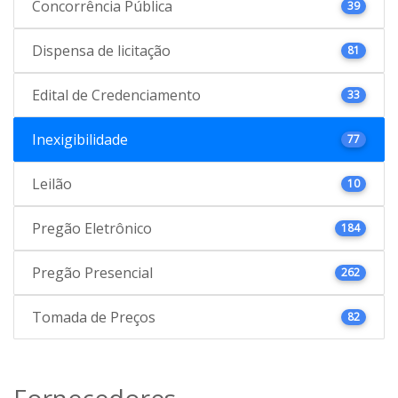
Concorrência Pública
39
Dispensa de licitação
81
Edital de Credenciamento
33
Inexigibilidade
77
Leilão
10
Pregão Eletrônico
184
Pregão Presencial
262
Tomada de Preços
82
Fornecedores