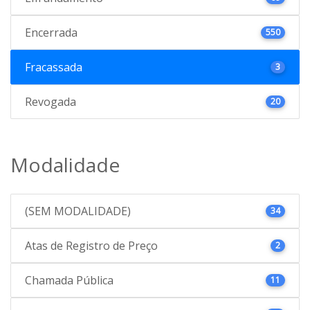
Encerrada
550
Fracassada
3
Revogada
20
Modalidade
(SEM MODALIDADE)
34
Atas de Registro de Preço
2
Chamada Pública
11