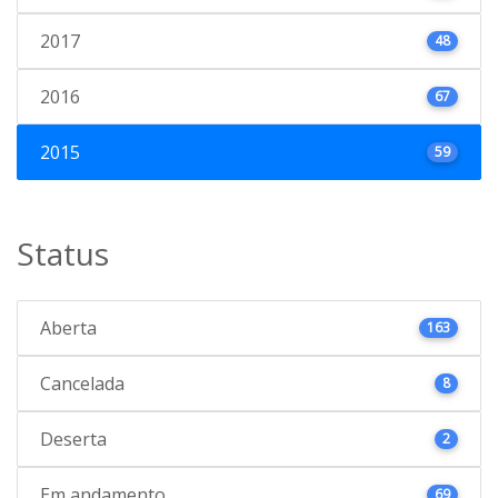
2017
48
2016
67
2015
59
Status
Aberta
163
Cancelada
8
Deserta
2
Em andamento
69