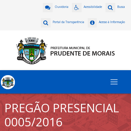
Ouvidoria
Acessibilidade
Busca
Portal da Transparência
Acesso à Informação
PREGÃO PRESENCIAL
0005/2016