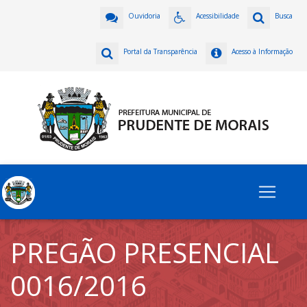
Ouvidoria
Acessibilidade
Busca
Portal da Transparência
Acesso à Informação
PREGÃO PRESENCIAL
0016/2016