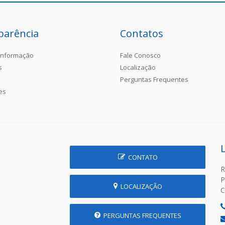
parência
Contatos
Informação
Fale Conosco
s
Localização
Perguntas Frequentes
es
CONTATO
R
P
LOCALIZAÇÃO
C
PERGUNTAS FREQUENTES