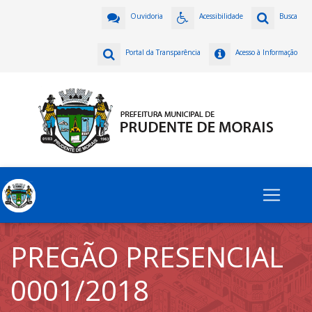
Ouvidoria
Acessibilidade
Busca
Portal da Transparência
Acesso à Informação
PREGÃO PRESENCIAL
0001/2018