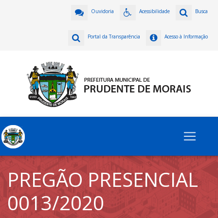
Ouvidoria
Acessibilidade
Busca
Portal da Transparência
Acesso à Informação
PREGÃO PRESENCIAL
0013/2020