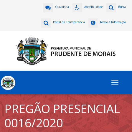
Ouvidoria
Acessibilidade
Busca
Portal da Transparência
Acesso à Informação
PREGÃO PRESENCIAL
0016/2020