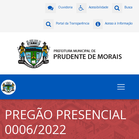
Ouvidoria
Acessibilidade
Busca
Portal da Transparência
Acesso à Informação
PREGÃO PRESENCIAL
0006/2022