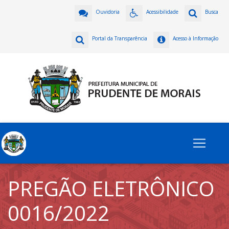
Ouvidoria
Acessibilidade
Busca
Portal da Transparência
Acesso à Informação
PREGÃO ELETRÔNICO
0016/2022