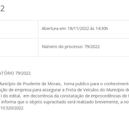
22
Abertura em:
18/11/2022 às 14:30h
Número do processo:
79/2022
ATÓRIO 79/2022
unicípio de Prudente de Morais, torna publico para o conhecime
atação de empresa para assegurar a Frota de Veículos do Município 
 I do edital, em decorrência da constatação de improcedências de f
informa que o objeto supracitado será realizado brevemente, a no
l 10.520/2022