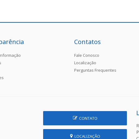
parência
Contatos
Informação
Fale Conosco
s
Localização
Perguntas Frequentes
es
CONTATO
R
P
LOCALIZAÇÃO
C