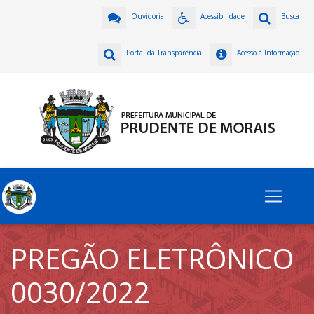
Ouvidoria
Acessibilidade
Busca
Portal da Transparência
Acesso à Informação
PREGÃO ELETRÔNICO
0030/2022