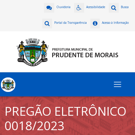
Ouvidoria
Acessibilidade
Busca
Portal da Transparência
Acesso à Informação
PREGÃO ELETRÔNICO
0018/2023