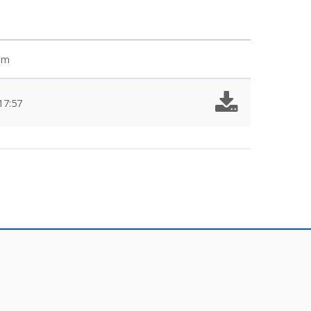
em
17:57