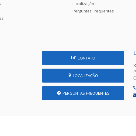
s
Localização
Perguntas Frequentes
es
CONTATO
R
P
LOCALIZAÇÃO
C
PERGUNTAS FREQUENTES
 Prefeitura Municipal de Prudente de Morais - MG | Desenvolvido p