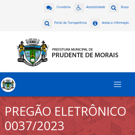
Ouvidoria
Acessibilidade
Busca
Portal da Transparência
Acesso à Informação
PREGÃO ELETRÔNICO
0037/2023