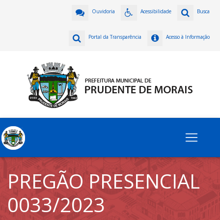
Ouvidoria
Acessibilidade
Busca
Portal da Transparência
Acesso à Informação
PREGÃO PRESENCIAL
0033/2023