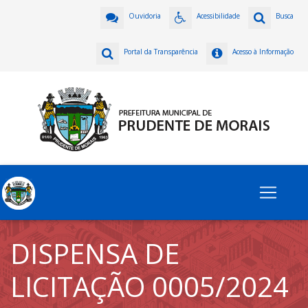
Ouvidoria
Acessibilidade
Busca
Portal da Transparência
Acesso à Informação
DISPENSA DE
LICITAÇÃO 0005/2024