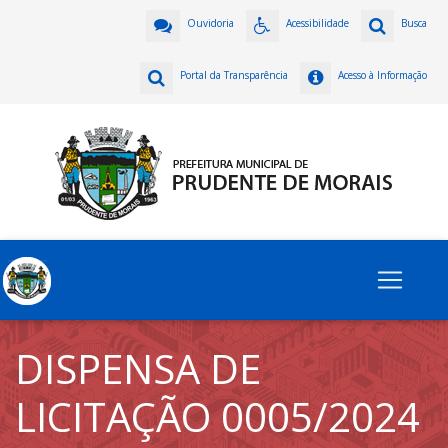
Ouvidoria
Acessibilidade
Busca
Portal da Transparência
Acesso à Informação
DISPENSA DE
LICITAÇÃO 0005/2024